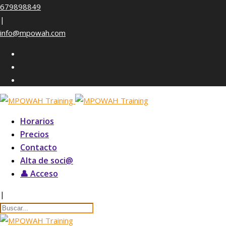
Skip
679898849
to
|
content
info@mpowah.com
Horarios
Precios
Contacto
Alta de soci@
👤 Acceso
|